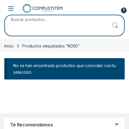
Skip to navigation
Skip to content
Open
0
Buscar por:
Inicio
Productos etiquetados “N300”
No se han encontrado productos que coincidan con tu
selección.
Te Recomendamos