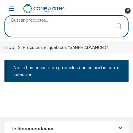
Skip to navigation
Skip to content
Open
0
Buscar por:
Inicio
Productos etiquetados “SAFIRE ADVANCED”
No se han encontrado productos que coincidan con tu
selección.
Te Recomendamos