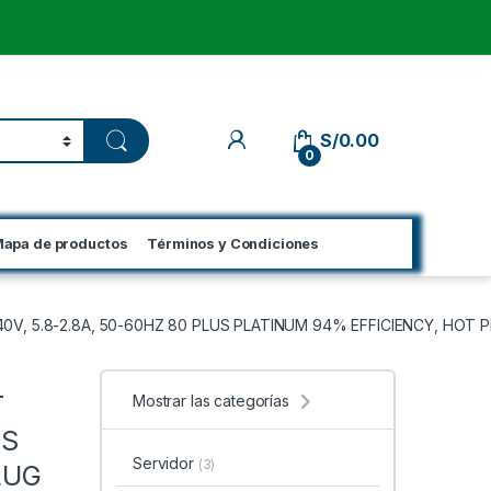
My Account
S/
0.00
0
apa de productos
Términos y Condiciones
0V, 5.8-2.8A, 50-60HZ 80 PLUS PLATINUM 94% EFFICIENCY, HOT 
T
Mostrar las categorías
US
Servidor
(3)
LUG