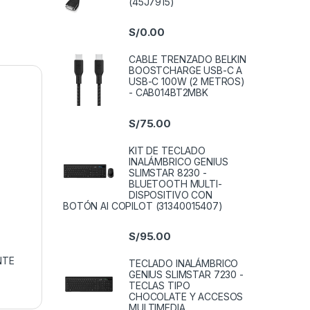
(45J7915)
S/
0.00
CABLE TRENZADO BELKIN
BOOSTCHARGE USB-C A
USB-C 100W (2 METROS)
- CAB014BT2MBK
S/
75.00
KIT DE TECLADO
INALÁMBRICO GENIUS
SLIMSTAR 8230 -
BLUETOOTH MULTI-
DISPOSITIVO CON
BOTÓN AI COPILOT (31340015407)
S/
95.00
NTE
TECLADO INALÁMBRICO
GENIUS SLIMSTAR 7230 -
TECLAS TIPO
CHOCOLATE Y ACCESOS
MULTIMEDIA