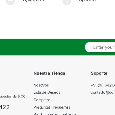
E
m
a
i
l
*
Nuestra Tienda
Soporte
Nosotros
+51 (01) 64216
Lista de Deseos
contacto@co
 sábados de 9:00
Comparar
 422
Preguntas Frecuentes
Producto no encontrado?