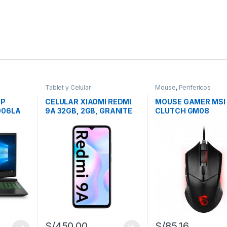
Tablet y Celular
Mouse
,
Perifericos
HP
CELULAR XIAOMI REDMI
MOUSE GAMER MSI
006LA
9A 32GB, 2GB, GRANITE
CLUTCH GM08
8GB+1TB
GRAY
S/
450.00
S/
85.16