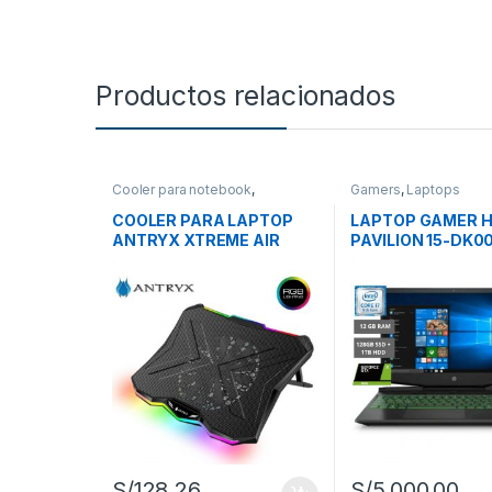
Productos relacionados
Cooler para notebook
,
Gamers
,
Laptops
Perifericos
COOLER PARA LAPTOP
LAPTOP GAMER 
ANTRYX XTREME AIR
PAVILION 15-DK0
X500 15.6″ / 17″ RGB
CORE I7 15.6″ 12
12GB GTX1650
S/
128.26
S/
5,000.00