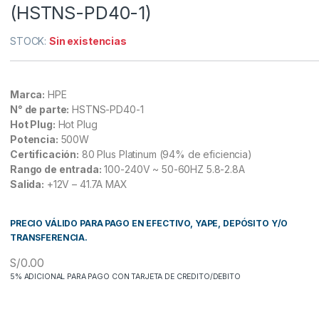
(HSTNS-PD40-1)
STOCK:
Sin existencias
Marca:
HPE
N° de parte:
HSTNS-PD40-1
Hot Plug:
Hot Plug
Potencia:
500W
Certificación:
80 Plus Platinum (94% de eficiencia)
Rango de entrada:
100-240V ~ 50-60HZ 5.8-2.8A
Salida:
+12V – 41.7A MAX
PRECIO VÁLIDO PARA PAGO EN EFECTIVO, YAPE, DEPÓSITO Y/O
TRANSFERENCIA.
S/
0.00
5% ADICIONAL PARA PAGO CON TARJETA DE CREDITO/DEBITO