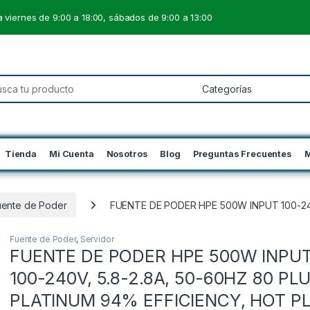
 viernes de 9:00 a 18:00, sábados de 9:00 a 13:00
 for:
Tienda
Mi Cuenta
Nosotros
Blog
Preguntas Frecuentes
M
uente de Poder
FUENTE DE PODER HPE 500W INPUT 100-24
Fuente de Poder
,
Servidor
FUENTE DE PODER HPE 500W INPU
100-240V, 5.8-2.8A, 50-60HZ 80 PL
PLATINUM 94% EFFICIENCY, HOT P