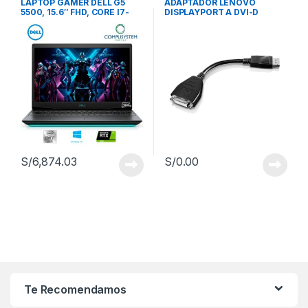
LAPTOP GAMER DELL G5
ADAPTADOR LENOVO
5500, 15.6″ FHD, CORE I7-
DISPLAYPORT A DVI-D
10750H, 16GB RAM, 512GB
(45J7915)
M.2 SSD, GEFORCE RTX
2060 6GB, WIN 10 (N35MY)
S/
6,874.03
S/
0.00
Te Recomendamos