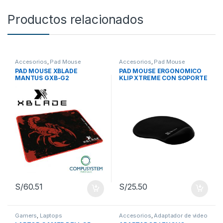
Productos relacionados
Accesorios
,
Pad Mouse
Accesorios
,
Pad Mouse
PAD MOUSE XBLADE
PAD MOUSE ERGONÓMICO
MANTUS GXB-G2
KLIP XTREME CON SOPORTE
DE GEL – COMODIDAD
TOTAL PARA TU MUÑECA
(KMP-100B)
S/
60.51
S/
25.50
Gamers
,
Laptops
Accesorios
,
Adaptador de video