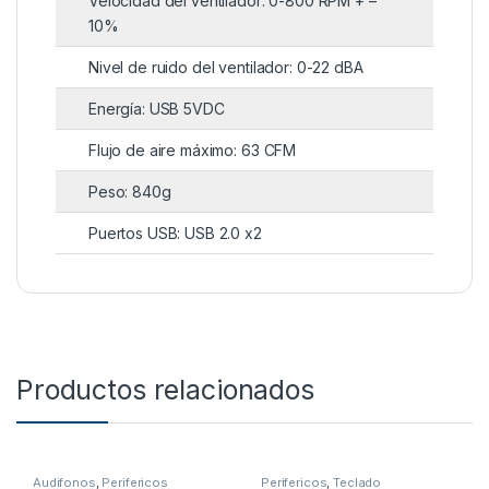
Velocidad del ventilador: 0-800 RPM + –
10%
Nivel de ruido del ventilador: 0-22 dBA
Energía: USB 5VDC
Flujo de aire máximo: 63 CFM
Peso: 840g
Puertos USB: USB 2.0 x2
Productos relacionados
Audifonos
,
Perifericos
Perifericos
,
Teclado