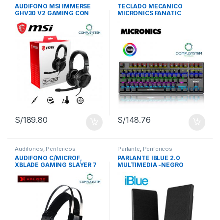
AUDIFONO MSI IMMERSE
TECLADO MECANICO
GHV30 V2 GAMING CON
MICRONICS FANATIC
MICROFONO 3.5MM
RACING – MIC FK1013 RGB
(S3721001-SV1)
S/
189.80
S/
148.76
Audifonos
,
Perifericos
Parlante
,
Perifericos
AUDIFONO C/MICROF,
PARLANTE IBLUE 2.0
XBLADE GAMING SLAYER 7
MULTIMEDIA -NEGRO
LIGHT BLACK
3.5MM/USB POWER