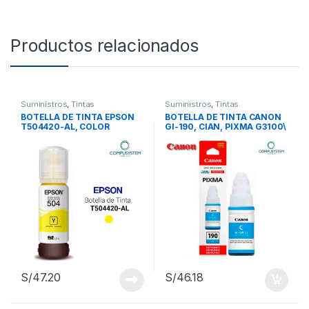
Productos relacionados
Suministros
,
Tintas
Suministros
,
Tintas
BOTELLA DE TINTA EPSON
BOTELLA DE TINTA CANON
T504420-AL, COLOR
GI-190, CIAN, PIXMA G3100\
AMARILLO, CONTENIDO
G2100\ G1100
70ML.
S/
47.20
S/
46.18