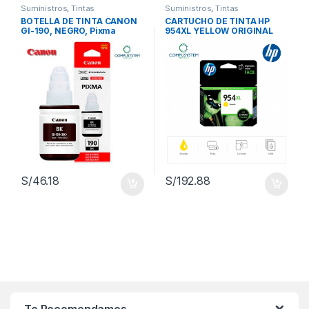
Suministros
,
Tintas
Suministros
,
Tintas
BOTELLA DE TINTA CANON
CARTUCHO DE TINTA HP
GI-190, NEGRO, Pixma
954XL YELLOW ORIGINAL
G3100\ G2100\ G1100
S/
46.18
S/
192.88
Te Recomendamos