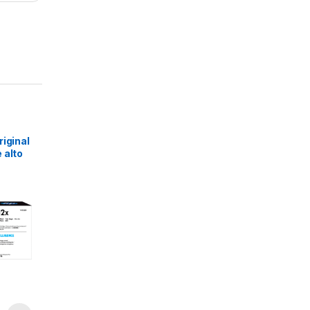
riginal
 alto