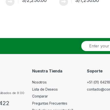
S/
2,250.00
S/
1,250.00
E
m
a
i
l
*
Nuestra Tienda
Soporte
Nosotros
+51 (01) 64216
Lista de Deseos
contacto@co
 sábados de 9:00
Comparar
 422
Preguntas Frecuentes