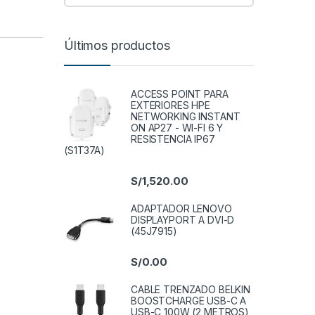
Últimos productos
ACCESS POINT PARA
EXTERIORES HPE
NETWORKING INSTANT
ON AP27 - WI-FI 6 Y
RESISTENCIA IP67
(S1T37A)
S/
1,520.00
ADAPTADOR LENOVO
DISPLAYPORT A DVI-D
(45J7915)
S/
0.00
centre 6025/6027 (2000 Pags) quantity
CABLE TRENZADO BELKIN
BOOSTCHARGE USB-C A
USB-C 100W (2 METROS)