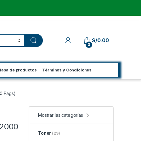
My Account
S/
0.00
0
apa de productos
Términos y Condiciones
0 Pags)
Mostrar las categorías
(2000
Toner
(29)