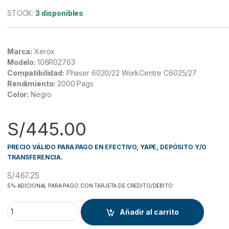
STOCK:
3 disponibles
Marca:
Xerox
Modelo:
106R02763
Compatibilidad:
Phaser 6020/22 WorkCentre C6025/27
Rendimiento:
2000 Pags
Color:
Negro
S/
445.00
PRECIO VÁLIDO PARA PAGO EN EFECTIVO, YAPE, DEPÓSITO Y/O
TRANSFERENCIA.
S/
467.25
5% ADICIONAL PARA PAGO CON TARJETA DE CREDITO/DEBITO
Toner Negro, 106R02763, Phaser 6020/6022, Work
Añadir al carrito