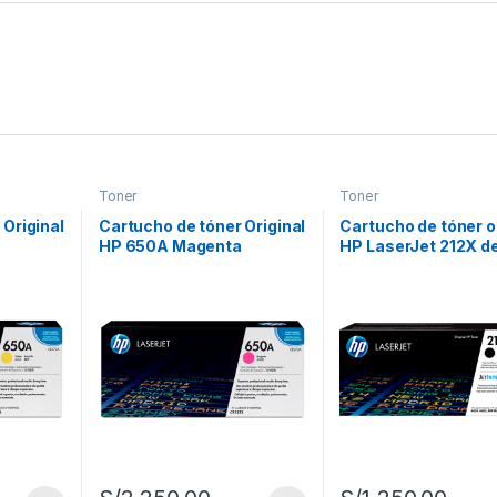
Toner
Toner
 Original
Cartucho de tóner Original
Cartucho de tóner o
HP 650A Magenta
HP LaserJet 212X de
(CE273A)
rendimiento, negro
(W2120X)