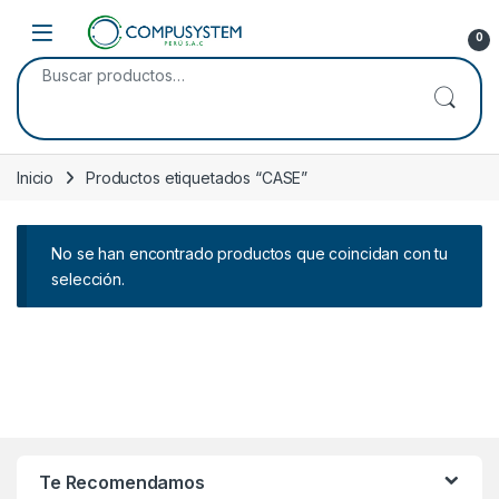
Skip to navigation
Skip to content
Open
0
Buscar por:
Inicio
Productos etiquetados “CASE”
No se han encontrado productos que coincidan con tu
selección.
Te Recomendamos