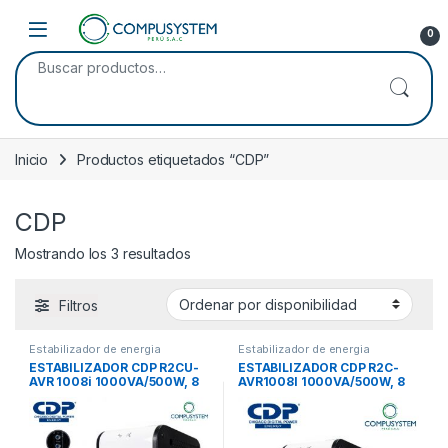
Skip to navigation
Skip to content
Open
0
Buscar por:
Inicio
Productos etiquetados “CDP”
CDP
Mostrando los 3 resultados
Filtros
Estabilizador de energia
Estabilizador de energia
ESTABILIZADOR CDP R2CU-
ESTABILIZADOR CDP R2C-
AVR 1008i 1000VA/500W, 8
AVR1008I 1000VA/500W, 8
TOMAS
TOMAS