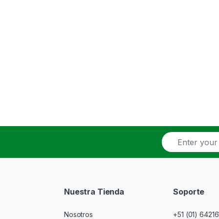
E
m
a
i
l
*
Nuestra Tienda
Soporte
Nosotros
+51 (01) 64216