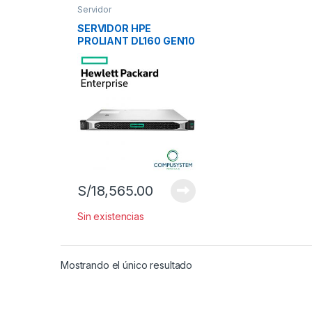
Servidor
SERVIDOR HPE
PROLIANT DL160 GEN10
8SFF, 2 CPU XEON-S
4208, 2 FUENTES DE
PODER 500W, 2
DISCOS DUROS 1.2TB
SAS 10K, WIN SERVER
2016 STD
S/
18,565.00
Sin existencias
Mostrando el único resultado