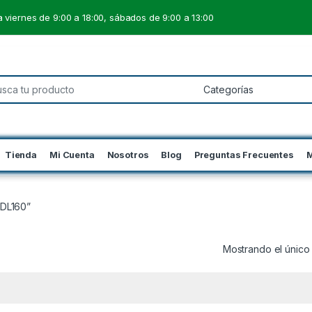
 viernes de 9:00 a 18:00, sábados de 9:00 a 13:00
 for:
Tienda
Mi Cuenta
Nosotros
Blog
Preguntas Frecuentes
M
“DL160”
Mostrando el único