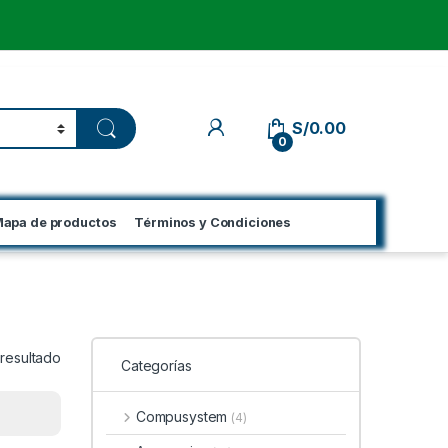
My Account
S/
0.00
0
apa de productos
Términos y Condiciones
 resultado
Categorías
Compusystem
(4)