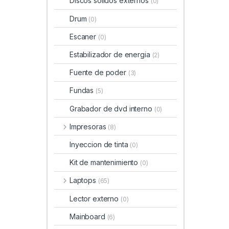
Discos solidos externos
(0)
Drum
(0)
Escaner
(0)
Estabilizador de energia
(2)
Fuente de poder
(3)
Fundas
(5)
Grabador de dvd interno
(0)
Impresoras
(8)
Inyeccion de tinta
(0)
Kit de mantenimiento
(0)
Laptops
(65)
Lector externo
(0)
Mainboard
(6)