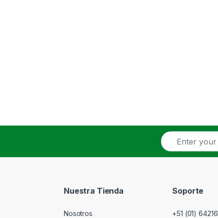
E
m
a
i
l
*
Nuestra Tienda
Soporte
Nosotros
+51 (01) 64216