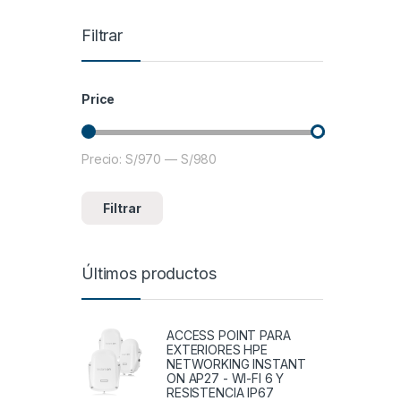
Filtrar
Price
Precio:
S/970
—
S/980
Precio mínimo
Precio máximo
Filtrar
Últimos productos
ACCESS POINT PARA
EXTERIORES HPE
NETWORKING INSTANT
ON AP27 - WI-FI 6 Y
RESISTENCIA IP67