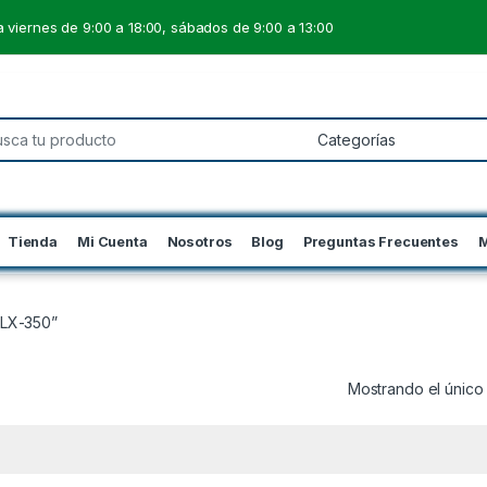
 viernes de 9:00 a 18:00, sábados de 9:00 a 13:00
 for:
Tienda
Mi Cuenta
Nosotros
Blog
Preguntas Frecuentes
M
“LX-350”
Mostrando el único