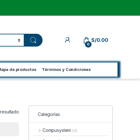
My Account
S/
0.00
0
apa de productos
Términos y Condiciones
 resultado
Categorías
Compusystem
(4)