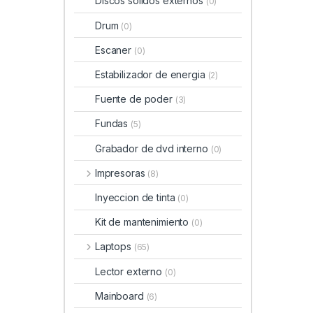
Discos solidos externos
(0)
Drum
(0)
Escaner
(0)
Estabilizador de energia
(2)
Fuente de poder
(3)
Fundas
(5)
Grabador de dvd interno
(0)
Impresoras
(8)
Inyeccion de tinta
(0)
Kit de mantenimiento
(0)
Laptops
(65)
Lector externo
(0)
Mainboard
(6)