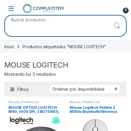
Skip to navigation
Skip to content
Open
0
Buscar por:
Inicio
Productos etiquetados “MOUSE LOGITECH”
MOUSE LOGITECH
Mostrando los 3 resultados
Filtros
Mouse
,
Perifericos
Mouse
,
Perifericos
MOUSE ÓPTICO LOGITECH
Mouse Logitech Pebble 2
M90, 1000 DPI, 3 BOTONES,
M350s Bluetooth/Wireless
USB, DRAK, (PN:910-004053)
White (910-007047)