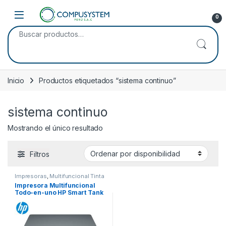
Skip to navigation
Skip to content
Open
0
Buscar por:
Inicio
Productos etiquetados “sistema continuo”
sistema continuo
Mostrando el único resultado
Filtros
Impresoras
,
Multifuncional Tinta
Impresora Multifuncional
Todo-en-uno HP Smart Tank
670, Wifi, Sistema Continuo
(6UU48A)