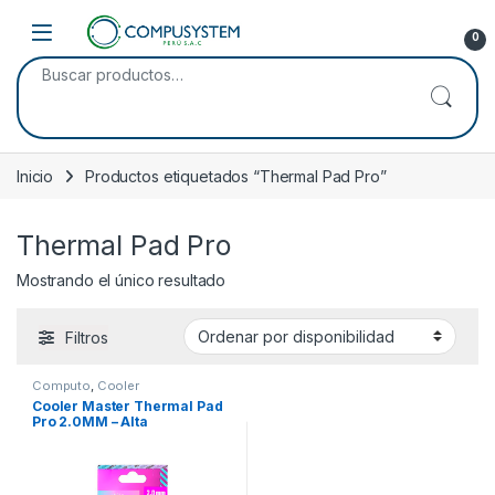
Skip to navigation
Skip to content
Open
0
Buscar por:
Inicio
Productos etiquetados “Thermal Pad Pro”
Thermal Pad Pro
Mostrando el único resultado
Filtros
Computo
,
Cooler
Cooler Master Thermal Pad
Pro 2.0MM – Alta
Conductividad Térmica
(TPY-NDPB-9020-R1))